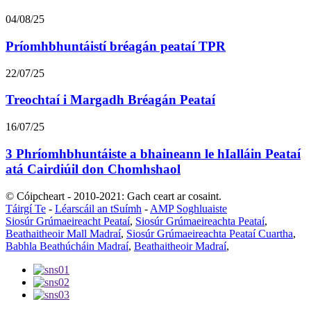
04/08/25
Príomhbhuntáistí bréagán peataí TPR
22/07/25
Treochtaí i Margadh Bréagán Peataí
16/07/25
3 Phríomhbhuntáiste a bhaineann le hIalláin Peataí
atá Cairdiúil don Chomhshaol
© Cóipcheart - 2010-2021: Gach ceart ar cosaint.
Táirgí Te
-
Léarscáil an tSuímh
-
AMP Soghluaiste
Siosúr Grúmaeireacht Peataí
,
Siosúr Grúmaeireachta Peataí
,
Beathaitheoir Mall Madraí
,
Siosúr Grúmaeireachta Peataí Cuartha
,
Babhla Beathúcháin Madraí
,
Beathaitheoir Madraí
,