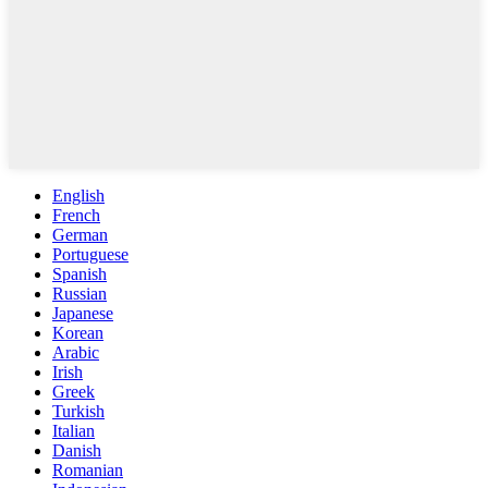
English
French
German
Portuguese
Spanish
Russian
Japanese
Korean
Arabic
Irish
Greek
Turkish
Italian
Danish
Romanian