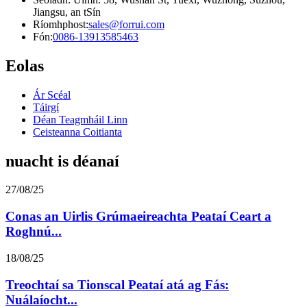
Jiangsu, an tSín
Ríomhphost:
sales@forrui.com
Fón:
0086-13913585463
Eolas
Ár Scéal
Táirgí
Déan Teagmháil Linn
Ceisteanna Coitianta
nuacht is déanaí
27/08/25
Conas an Uirlis Grúmaeireachta Peataí Ceart a
Roghnú...
18/08/25
Treochtaí sa Tionscal Peataí atá ag Fás:
Nuálaíocht...