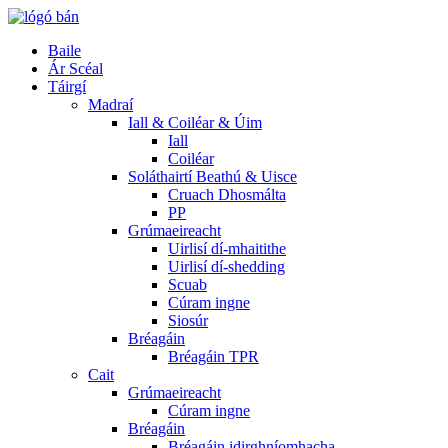
Baile
Ár Scéal
Táirgí
Madraí
Iall & Coiléar & Úim
Iall
Coiléar
Soláthairtí Beathú & Uisce
Cruach Dhosmálta
PP
Grúmaeireacht
Uirlisí dí-mhaitithe
Uirlisí dí-shedding
Scuab
Cúram ingne
Siosúr
Bréagáin
Bréagáin TPR
Cait
Grúmaeireacht
Cúram ingne
Bréagáin
Bréagáin idirghníomhacha