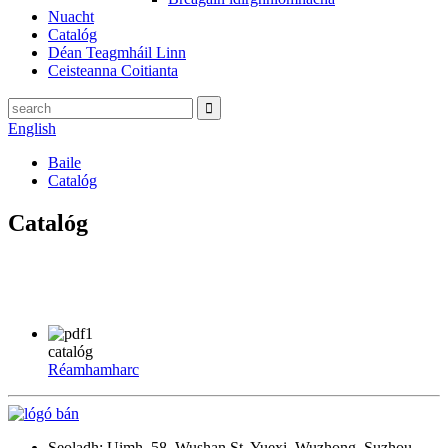
Nuacht
Catalóg
Déan Teagmháil Linn
Ceisteanna Coitianta
English
Baile
Catalóg
Catalóg
catalóg
Réamhamharc
Seoladh: Uimh. 58, Wushan St, Yuexi, Wuzhong, Suzhou,