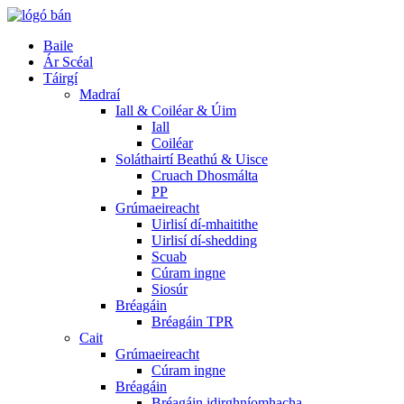
Baile
Ár Scéal
Táirgí
Madraí
Iall & Coiléar & Úim
Iall
Coiléar
Soláthairtí Beathú & Uisce
Cruach Dhosmálta
PP
Grúmaeireacht
Uirlisí dí-mhaitithe
Uirlisí dí-shedding
Scuab
Cúram ingne
Siosúr
Bréagáin
Bréagáin TPR
Cait
Grúmaeireacht
Cúram ingne
Bréagáin
Bréagáin idirghníomhacha