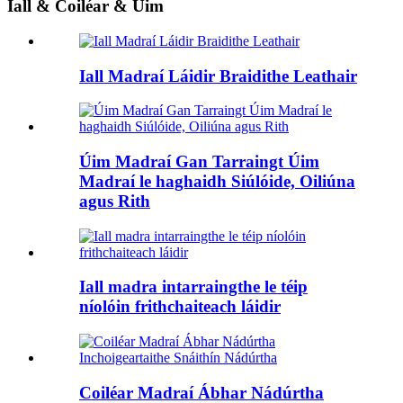
Iall & Coiléar & Úim
Iall Madraí Láidir Braidithe Leathair
Úim Madraí Gan Tarraingt Úim
Madraí le haghaidh Siúlóide, Oiliúna
agus Rith
Iall madra intarraingthe le téip
níolóin frithchaiteach láidir
Coiléar Madraí Ábhar Nádúrtha