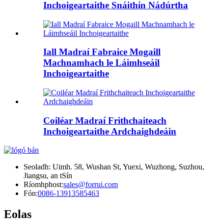
Inchoigeartaithe Snáithín Nádúrtha
Iall Madraí Fabraice Mogaill
Machnamhach le Láimhseáil
Inchoigeartaithe
Coiléar Madraí Frithchaiteach
Inchoigeartaithe Ardchaighdeáin
Seoladh: Uimh. 58, Wushan St, Yuexi, Wuzhong, Suzhou,
Jiangsu, an tSín
Ríomhphost:
sales@forrui.com
Fón:
0086-13913585463
Eolas