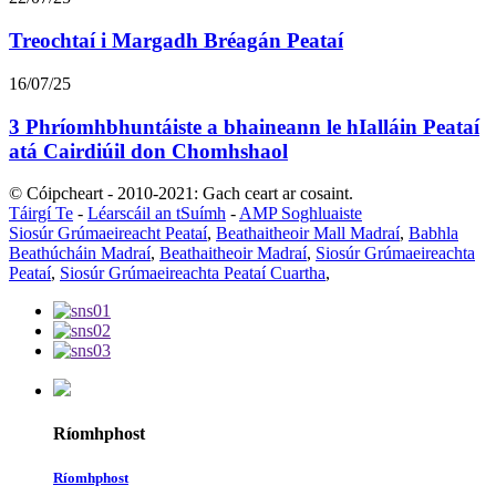
Treochtaí i Margadh Bréagán Peataí
16/07/25
3 Phríomhbhuntáiste a bhaineann le hIalláin Peataí
atá Cairdiúil don Chomhshaol
© Cóipcheart - 2010-2021: Gach ceart ar cosaint.
Táirgí Te
-
Léarscáil an tSuímh
-
AMP Soghluaiste
Siosúr Grúmaeireacht Peataí
,
Beathaitheoir Mall Madraí
,
Babhla
Beathúcháin Madraí
,
Beathaitheoir Madraí
,
Siosúr Grúmaeireachta
Peataí
,
Siosúr Grúmaeireachta Peataí Cuartha
,
Ríomhphost
Ríomhphost