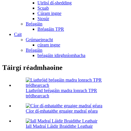
Uirlisí dí-shedding
Scuab
Cúram ingne
Siosúr
Bréagáin
Bréagáin TPR
Cait
Grúmaeireacht
cúram ingne
Bréagáin
bréagáin idirghníomhacha
Táirgí réadmhaoine
Liathróid bréagáin madra lonrach TPR
trédhearcach
Cíor dí-mhataithe gruaige madraí géara
Iall Madraí Láidir Braidithe Leathair