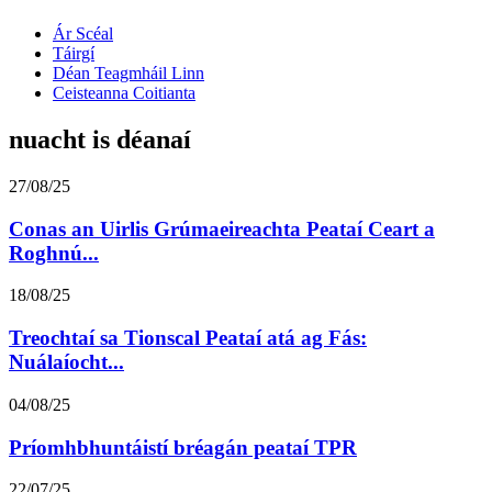
Ár Scéal
Táirgí
Déan Teagmháil Linn
Ceisteanna Coitianta
nuacht is déanaí
27/08/25
Conas an Uirlis Grúmaeireachta Peataí Ceart a
Roghnú...
18/08/25
Treochtaí sa Tionscal Peataí atá ag Fás:
Nuálaíocht...
04/08/25
Príomhbhuntáistí bréagán peataí TPR
22/07/25