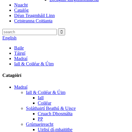
Nuacht
Catalóg
Déan Teagmháil Linn
Ceisteanna Coitianta
English
Baile
Táirgí
Madraí
Iall & Coiléar & Úim
Catagóirí
Madraí
Iall & Coiléar & Úim
Iall
Coiléar
Soláthairtí Beathú & Uisce
Cruach Dhosmálta
PP
Grúmaeireacht
Uirlisí dí-mhaitithe