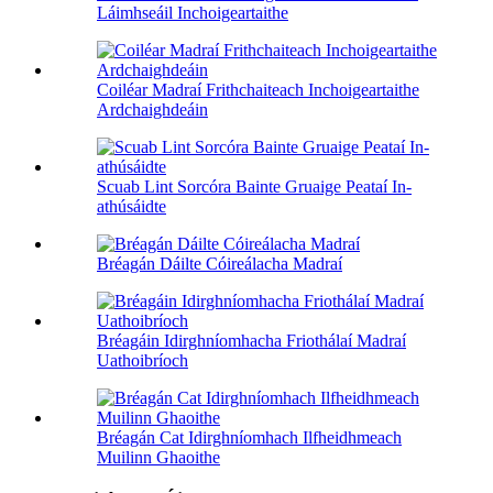
Láimhseáil Inchoigeartaithe
Coiléar Madraí Frithchaiteach Inchoigeartaithe
Ardchaighdeáin
Scuab Lint Sorcóra Bainte Gruaige Peataí In-
athúsáidte
Bréagán Dáilte Cóireálacha Madraí
Bréagáin Idirghníomhacha Friothálaí Madraí
Uathoibríoch
Bréagán Cat Idirghníomhach Ilfheidhmeach
Muilinn Ghaoithe