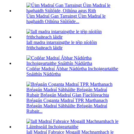
Úim Madraí Gan Tarraingt Úim Madraí le
haghaidh Oiliúna Siúlóide...
Iall madra intarraingthe le téip níolóin
frithchaiteach láidir
Coiléar Madraí Ábhar Nádúrtha Inchoigeartaithe
Snáithín Nádúrtha
Bréagán Coganta Madraí TPR Marthanach
Bréagán Madraí Sábháilte Bréagán Madraí
Rubair...
Iall Madraí Fabraice Mogaill Machnamhach le