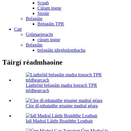
Scuab
Cúram ingne
Siosúr
Bréagáin
Bréagáin TPR
Cait
Grúmaeireacht
cúram ingne
Bréagáin
bréagáin idirghníomhacha
Táirgí réadmhaoine
Liathróid bréagáin madra lonrach TPR
trédhearcach
Cíor dí-mhataithe gruaige madraí géara
Iall Madraí Láidir Braidithe Leathair