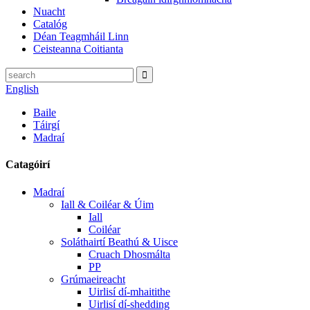
Nuacht
Catalóg
Déan Teagmháil Linn
Ceisteanna Coitianta
English
Baile
Táirgí
Madraí
Catagóirí
Madraí
Iall & Coiléar & Úim
Iall
Coiléar
Soláthairtí Beathú & Uisce
Cruach Dhosmálta
PP
Grúmaeireacht
Uirlisí dí-mhaitithe
Uirlisí dí-shedding