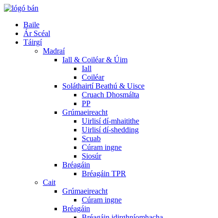
Baile
Ár Scéal
Táirgí
Madraí
Iall & Coiléar & Úim
Iall
Coiléar
Soláthairtí Beathú & Uisce
Cruach Dhosmálta
PP
Grúmaeireacht
Uirlisí dí-mhaitithe
Uirlisí dí-shedding
Scuab
Cúram ingne
Siosúr
Bréagáin
Bréagáin TPR
Cait
Grúmaeireacht
Cúram ingne
Bréagáin
Bréagáin idirghníomhacha