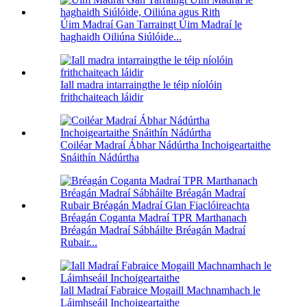
Úim Madraí Gan Tarraingt Úim Madraí le
haghaidh Oiliúna Siúlóide...
Iall madra intarraingthe le téip níolóin
frithchaiteach láidir
Coiléar Madraí Ábhar Nádúrtha Inchoigeartaithe
Snáithín Nádúrtha
Bréagán Coganta Madraí TPR Marthanach
Bréagán Madraí Sábháilte Bréagán Madraí
Rubair...
Iall Madraí Fabraice Mogaill Machnamhach le
Láimhseáil Inchoigeartaithe