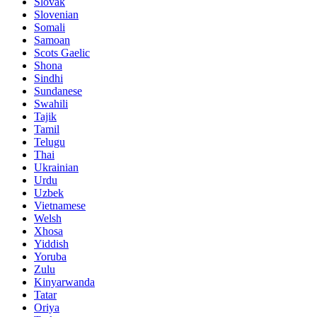
Slovak
Slovenian
Somali
Samoan
Scots Gaelic
Shona
Sindhi
Sundanese
Swahili
Tajik
Tamil
Telugu
Thai
Ukrainian
Urdu
Uzbek
Vietnamese
Welsh
Xhosa
Yiddish
Yoruba
Zulu
Kinyarwanda
Tatar
Oriya