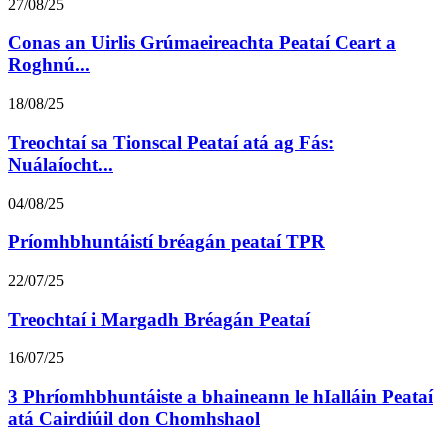
27/08/25
Conas an Uirlis Grúmaeireachta Peataí Ceart a
Roghnú...
18/08/25
Treochtaí sa Tionscal Peataí atá ag Fás:
Nuálaíocht...
04/08/25
Príomhbhuntáistí bréagán peataí TPR
22/07/25
Treochtaí i Margadh Bréagán Peataí
16/07/25
3 Phríomhbhuntáiste a bhaineann le hIalláin Peataí
atá Cairdiúil don Chomhshaol