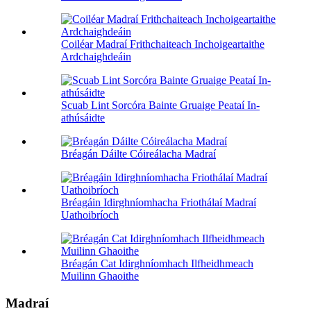
Coiléar Madraí Frithchaiteach Inchoigeartaithe
Ardchaighdeáin
Scuab Lint Sorcóra Bainte Gruaige Peataí In-
athúsáidte
Bréagán Dáilte Cóireálacha Madraí
Bréagáin Idirghníomhacha Friothálaí Madraí
Uathoibríoch
Bréagán Cat Idirghníomhach Ilfheidhmeach
Muilinn Ghaoithe
Madraí