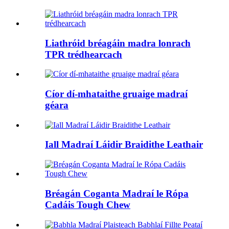
Liathróid bréagáin madra lonrach
TPR trédhearcach
Cíor dí-mhataithe gruaige madraí
géara
Iall Madraí Láidir Braidithe Leathair
Bréagán Coganta Madraí le Rópa
Cadáis Tough Chew