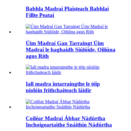
Babhla Madraí Plaisteach Babhlaí
Fillte Peataí
Úim Madraí Gan Tarraingt Úim
Madraí le haghaidh Siúlóide, Oiliúna
agus Rith
Iall madra intarraingthe le téip
níolóin frithchaiteach láidir
Coiléar Madraí Ábhar Nádúrtha
Inchoigeartaithe Snáithín Nádúrtha