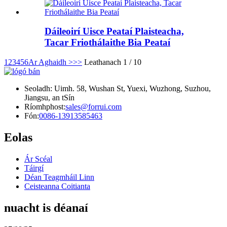
Dáileoirí Uisce Peataí Plaisteacha,
Tacar Friothálaithe Bia Peataí
1
2
3
4
5
6
Ar Aghaidh >
>>
Leathanach 1 / 10
Seoladh: Uimh. 58, Wushan St, Yuexi, Wuzhong, Suzhou,
Jiangsu, an tSín
Ríomhphost:
sales@forrui.com
Fón:
0086-13913585463
Eolas
Ár Scéal
Táirgí
Déan Teagmháil Linn
Ceisteanna Coitianta
nuacht is déanaí