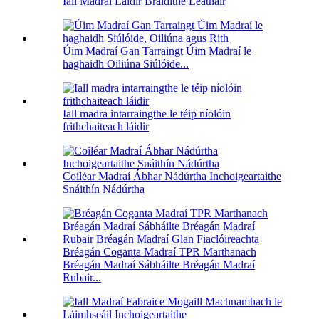
Iall Madraí Láidir Braidithe Leathair
Úim Madraí Gan Tarraingt Úim Madraí le
haghaidh Oiliúna Siúlóide...
Iall madra intarraingthe le téip níolóin
frithchaiteach láidir
Coiléar Madraí Ábhar Nádúrtha Inchoigeartaithe
Snáithín Nádúrtha
Bréagán Coganta Madraí TPR Marthanach
Bréagán Madraí Sábháilte Bréagán Madraí
Rubair...