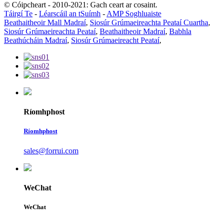
© Cóipcheart - 2010-2021: Gach ceart ar cosaint.
Táirgí Te
-
Léarscáil an tSuímh
-
AMP Soghluaiste
Beathaitheoir Mall Madraí
,
Siosúr Grúmaeireachta Peataí Cuartha
,
Siosúr Grúmaeireachta Peataí
,
Beathaitheoir Madraí
,
Babhla
Beathúcháin Madraí
,
Siosúr Grúmaeireacht Peataí
,
Ríomhphost
Ríomhphost
sales@forrui.com
WeChat
WeChat