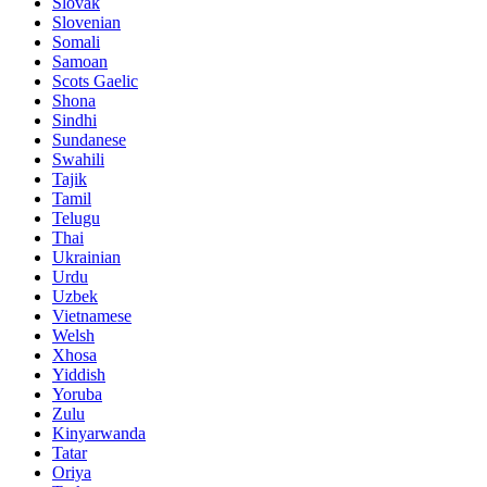
Slovak
Slovenian
Somali
Samoan
Scots Gaelic
Shona
Sindhi
Sundanese
Swahili
Tajik
Tamil
Telugu
Thai
Ukrainian
Urdu
Uzbek
Vietnamese
Welsh
Xhosa
Yiddish
Yoruba
Zulu
Kinyarwanda
Tatar
Oriya