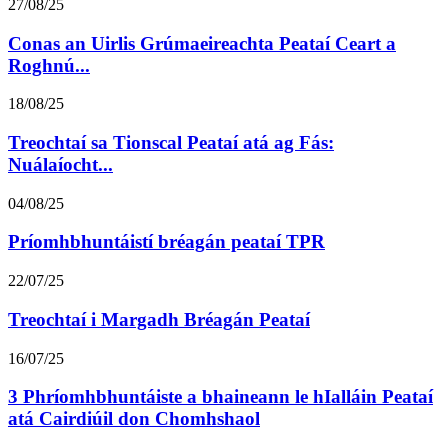
27/08/25
Conas an Uirlis Grúmaeireachta Peataí Ceart a
Roghnú...
18/08/25
Treochtaí sa Tionscal Peataí atá ag Fás:
Nuálaíocht...
04/08/25
Príomhbhuntáistí bréagán peataí TPR
22/07/25
Treochtaí i Margadh Bréagán Peataí
16/07/25
3 Phríomhbhuntáiste a bhaineann le hIalláin Peataí
atá Cairdiúil don Chomhshaol