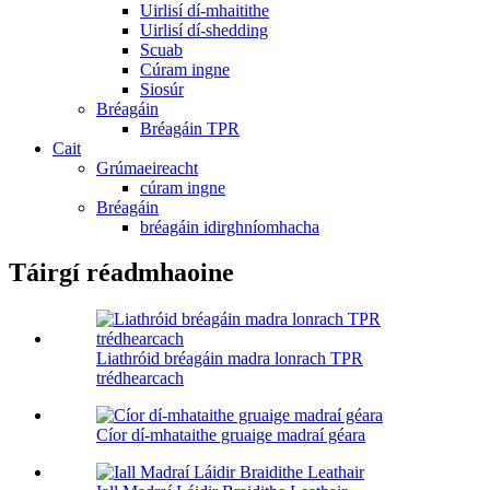
Uirlisí dí-mhaitithe
Uirlisí dí-shedding
Scuab
Cúram ingne
Siosúr
Bréagáin
Bréagáin TPR
Cait
Grúmaeireacht
cúram ingne
Bréagáin
bréagáin idirghníomhacha
Táirgí réadmhaoine
Liathróid bréagáin madra lonrach TPR
trédhearcach
Cíor dí-mhataithe gruaige madraí géara