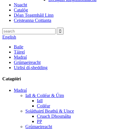
Nuacht
Catalóg
Déan Teagmháil Linn
Ceisteanna Coitianta
English
Baile
Táirgí
Madraí
Grúmaeireacht
Uirlisí dí-shedding
Catagóirí
Madraí
Iall & Coiléar & Úim
Iall
Coiléar
Soláthairtí Beathú & Uisce
Cruach Dhosmálta
PP
Grúmaeireacht