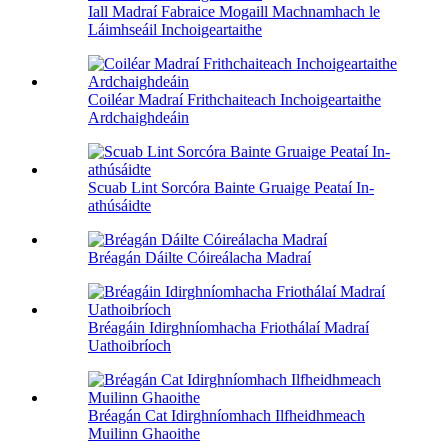
Iall Madraí Fabraice Mogaill Machnamhach le
Láimhseáil Inchoigeartaithe
Coiléar Madraí Frithchaiteach Inchoigeartaithe
Ardchaighdeáin
Scuab Lint Sorcóra Bainte Gruaige Peataí In-
athúsáidte
Bréagán Dáilte Cóireálacha Madraí
Bréagáin Idirghníomhacha Friothálaí Madraí
Uathoibríoch
Bréagán Cat Idirghníomhach Ilfheidhmeach
Muilinn Ghaoithe