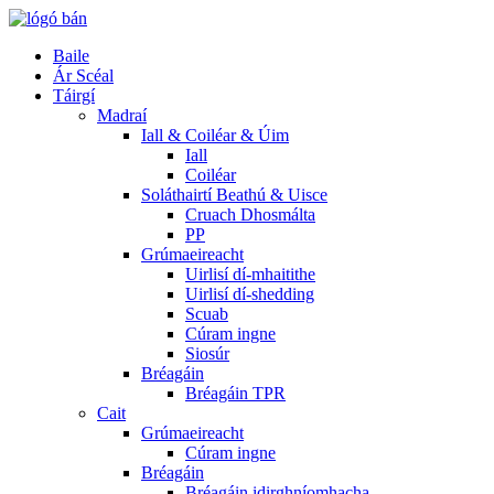
Baile
Ár Scéal
Táirgí
Madraí
Iall & Coiléar & Úim
Iall
Coiléar
Soláthairtí Beathú & Uisce
Cruach Dhosmálta
PP
Grúmaeireacht
Uirlisí dí-mhaitithe
Uirlisí dí-shedding
Scuab
Cúram ingne
Siosúr
Bréagáin
Bréagáin TPR
Cait
Grúmaeireacht
Cúram ingne
Bréagáin
Bréagáin idirghníomhacha