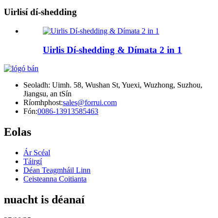
Uirlisí dí-shedding
Uirlis Dí-shedding & Dímata 2 in 1
Seoladh: Uimh. 58, Wushan St, Yuexi, Wuzhong, Suzhou,
Jiangsu, an tSín
Ríomhphost:
sales@forrui.com
Fón:
0086-13913585463
Eolas
Ár Scéal
Táirgí
Déan Teagmháil Linn
Ceisteanna Coitianta
nuacht is déanaí