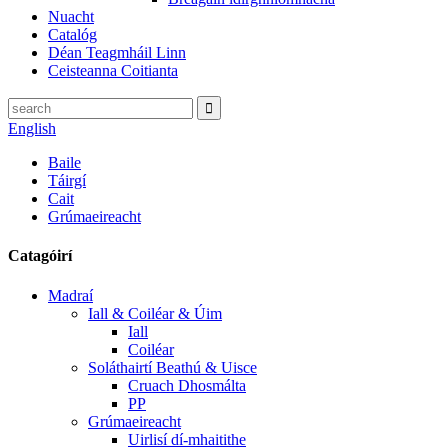
Nuacht
Catalóg
Déan Teagmháil Linn
Ceisteanna Coitianta
English
Baile
Táirgí
Cait
Grúmaeireacht
Catagóirí
Madraí
Iall & Coiléar & Úim
Iall
Coiléar
Soláthairtí Beathú & Uisce
Cruach Dhosmálta
PP
Grúmaeireacht
Uirlisí dí-mhaitithe