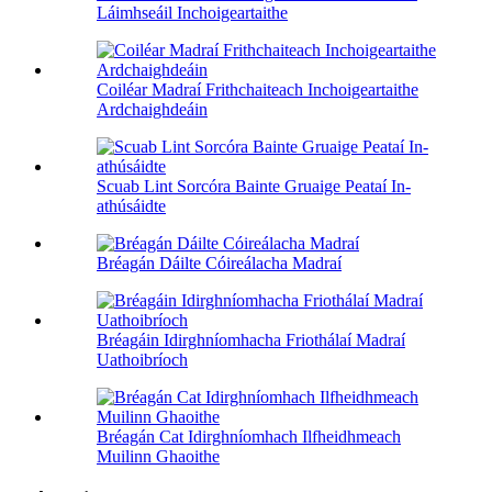
Láimhseáil Inchoigeartaithe
Coiléar Madraí Frithchaiteach Inchoigeartaithe
Ardchaighdeáin
Scuab Lint Sorcóra Bainte Gruaige Peataí In-
athúsáidte
Bréagán Dáilte Cóireálacha Madraí
Bréagáin Idirghníomhacha Friothálaí Madraí
Uathoibríoch
Bréagán Cat Idirghníomhach Ilfheidhmeach
Muilinn Ghaoithe