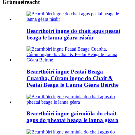
Grúmaeireacht
Bearrthóirí ingne do chait agus peataí
beaga le lanna géara rásúir
Bearrthóirí ingne Peataí Beaga
Cuartha, Cúram ingne do Chait &
Peataí Beaga le Lanna Géara Beirthe
Bearrthóirí ingne gairmiúla do chait
agus do pheataí beaga le lanna géara