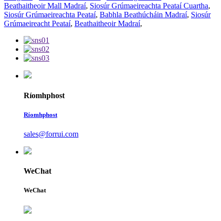
Beathaitheoir Mall Madraí
,
Siosúr Grúmaeireachta Peataí Cuartha
,
Siosúr Grúmaeireachta Peataí
,
Babhla Beathúcháin Madraí
,
Siosúr
Grúmaeireacht Peataí
,
Beathaitheoir Madraí
,
Ríomhphost
Ríomhphost
sales@forrui.com
WeChat
WeChat