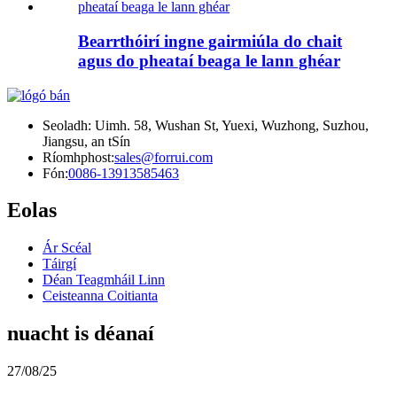
Bearrthóirí ingne gairmiúla do chait
agus do pheataí beaga le lann ghéar
Seoladh: Uimh. 58, Wushan St, Yuexi, Wuzhong, Suzhou,
Jiangsu, an tSín
Ríomhphost:
sales@forrui.com
Fón:
0086-13913585463
Eolas
Ár Scéal
Táirgí
Déan Teagmháil Linn
Ceisteanna Coitianta
nuacht is déanaí
27/08/25