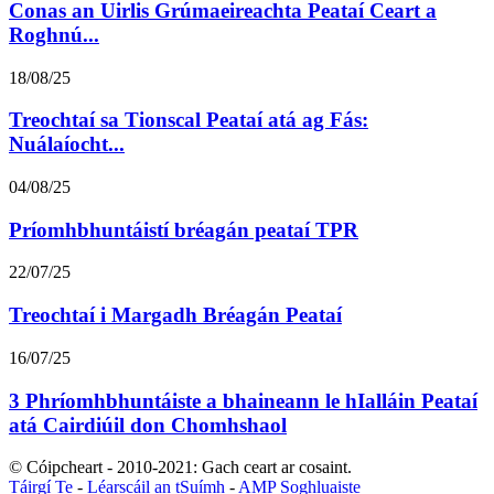
Conas an Uirlis Grúmaeireachta Peataí Ceart a
Roghnú...
18/08/25
Treochtaí sa Tionscal Peataí atá ag Fás:
Nuálaíocht...
04/08/25
Príomhbhuntáistí bréagán peataí TPR
22/07/25
Treochtaí i Margadh Bréagán Peataí
16/07/25
3 Phríomhbhuntáiste a bhaineann le hIalláin Peataí
atá Cairdiúil don Chomhshaol
© Cóipcheart - 2010-2021: Gach ceart ar cosaint.
Táirgí Te
-
Léarscáil an tSuímh
-
AMP Soghluaiste