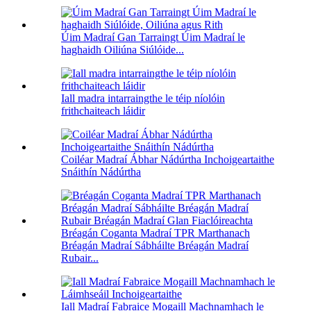
Úim Madraí Gan Tarraingt Úim Madraí le
haghaidh Oiliúna Siúlóide...
Iall madra intarraingthe le téip níolóin
frithchaiteach láidir
Coiléar Madraí Ábhar Nádúrtha Inchoigeartaithe
Snáithín Nádúrtha
Bréagán Coganta Madraí TPR Marthanach
Bréagán Madraí Sábháilte Bréagán Madraí
Rubair...
Iall Madraí Fabraice Mogaill Machnamhach le