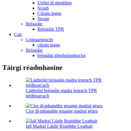
Uirlisí dí-shedding
Scuab
Cúram ingne
Siosúr
Bréagáin
Bréagáin TPR
Cait
Grúmaeireacht
cúram ingne
Bréagáin
bréagáin idirghníomhacha
Táirgí réadmhaoine
Liathróid bréagáin madra lonrach TPR
trédhearcach
Cíor dí-mhataithe gruaige madraí géara
Iall Madraí Láidir Braidithe Leathair