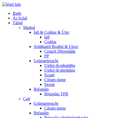
Baile
Ár Scéal
Táirgí
Madraí
Iall & Coiléar & Úim
Iall
Coiléar
Soláthairtí Beathú & Uisce
Cruach Dhosmálta
PP
Grúmaeireacht
Uirlisí dí-mhaitithe
Uirlisí dí-shedding
Scuab
Cúram ingne
Siosúr
Bréagáin
Bréagáin TPR
Cait
Grúmaeireacht
Cúram ingne
Bréagáin
Bréagáin idirghníomhacha