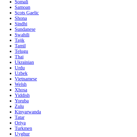
Somali
Samoan
Scots Gaelic
Shona
Sindhi
Sundanese
Swahili
Tajik
Tamil
Telugu
Thai
Ukrainian
Urdu
Uzbek
Vietnamese
Welsh
Xhosa
Yiddish
Yoruba
Zulu
Kinyarwanda
Tatar
Oriya
Turkmen
Uyghur