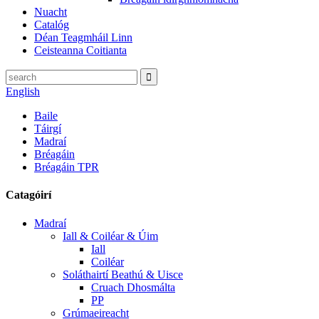
Nuacht
Catalóg
Déan Teagmháil Linn
Ceisteanna Coitianta
English
Baile
Táirgí
Madraí
Bréagáin
Bréagáin TPR
Catagóirí
Madraí
Iall & Coiléar & Úim
Iall
Coiléar
Soláthairtí Beathú & Uisce
Cruach Dhosmálta
PP
Grúmaeireacht