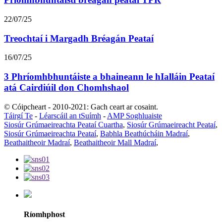
22/07/25
Treochtaí i Margadh Bréagán Peataí
16/07/25
3 Phríomhbhuntáiste a bhaineann le hIalláin Peataí
atá Cairdiúil don Chomhshaol
© Cóipcheart - 2010-2021: Gach ceart ar cosaint.
Táirgí Te
-
Léarscáil an tSuímh
-
AMP Soghluaiste
Siosúr Grúmaeireachta Peataí Cuartha
,
Siosúr Grúmaeireacht Peataí
,
Siosúr Grúmaeireachta Peataí
,
Babhla Beathúcháin Madraí
,
Beathaitheoir Madraí
,
Beathaitheoir Mall Madraí
,
Ríomhphost