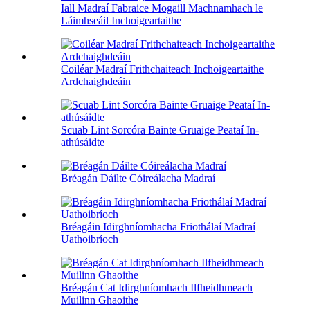
Iall Madraí Fabraice Mogaill Machnamhach le
Láimhseáil Inchoigeartaithe
Coiléar Madraí Frithchaiteach Inchoigeartaithe
Ardchaighdeáin
Scuab Lint Sorcóra Bainte Gruaige Peataí In-
athúsáidte
Bréagán Dáilte Cóireálacha Madraí
Bréagáin Idirghníomhacha Friothálaí Madraí
Uathoibríoch
Bréagán Cat Idirghníomhach Ilfheidhmeach
Muilinn Ghaoithe