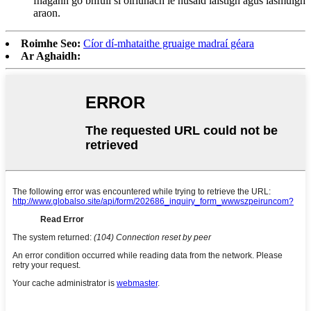
fhágann go bhfuil sí oiriúnach le húsáid laistigh agus lasmuigh
araon.
Roimhe Seo:
Cíor dí-mhataithe gruaige madraí géara
Ar Aghaidh: