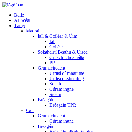
Baile
Ár Scéal
Táirgí
Madraí
Iall & Coiléar & Úim
Iall
Coiléar
Soláthairtí Beathú & Uisce
Cruach Dhosmálta
PP
Grúmaeireacht
Uirlisí dí-mhaitithe
Uirlisí dí-shedding
Scuab
Cúram ingne
Siosúr
Bréagáin
Bréagáin TPR
Cait
Grúmaeireacht
Cúram ingne
Bréagáin
Bréagáin idirghníomhacha