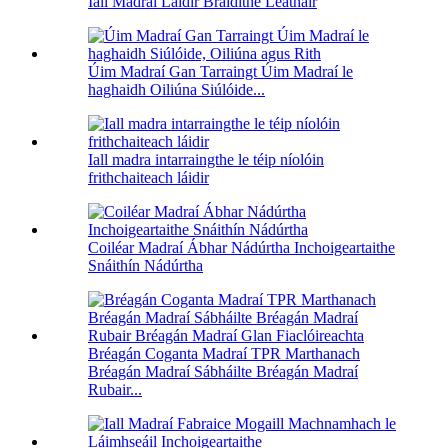
Iall Madraí Láidir Braidithe Leathair
Úim Madraí Gan Tarraingt Úim Madraí le
haghaidh Oiliúna Siúlóide...
Iall madra intarraingthe le téip níolóin
frithchaiteach láidir
Coiléar Madraí Ábhar Nádúrtha Inchoigeartaithe
Snáithín Nádúrtha
Bréagán Coganta Madraí TPR Marthanach
Bréagán Madraí Sábháilte Bréagán Madraí
Rubair...