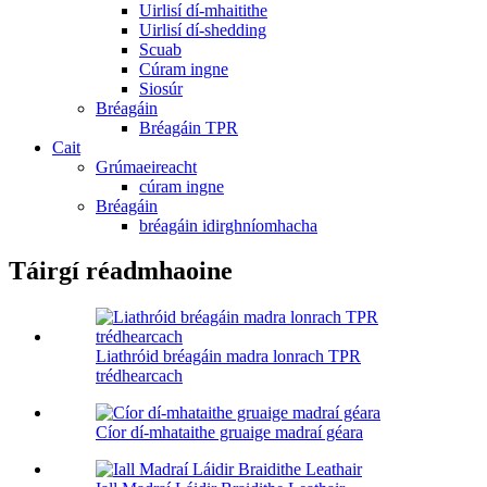
Uirlisí dí-mhaitithe
Uirlisí dí-shedding
Scuab
Cúram ingne
Siosúr
Bréagáin
Bréagáin TPR
Cait
Grúmaeireacht
cúram ingne
Bréagáin
bréagáin idirghníomhacha
Táirgí réadmhaoine
Liathróid bréagáin madra lonrach TPR
trédhearcach
Cíor dí-mhataithe gruaige madraí géara