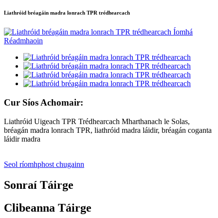
Liathróid bréagáin madra lonrach TPR trédhearcach
Cur Síos Achomair:
Liathróid Uigeach TPR Trédhearcach Mharthanach le Solas,
bréagán madra lonrach TPR, liathróid madra láidir, bréagán coganta
láidir madra
Seol ríomhphost chugainn
Sonraí Táirge
Clibeanna Táirge