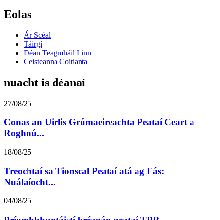
Eolas
Ár Scéal
Táirgí
Déan Teagmháil Linn
Ceisteanna Coitianta
nuacht is déanaí
27/08/25
Conas an Uirlis Grúmaeireachta Peataí Ceart a
Roghnú...
18/08/25
Treochtaí sa Tionscal Peataí atá ag Fás:
Nuálaíocht...
04/08/25
Príomhbhuntáistí bréagán peataí TPR