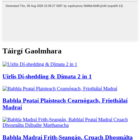
Táirgí Gaolmhara
Uirlis Dí-shedding & Dímata 2 in 1
Babhla Peataí Plaisteach Cearnógach, Friothálaí
Madraí
Babhla Madraí Frith-Seangán, Cruach Dhosmálta