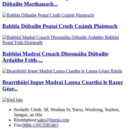
Dúbailte Marthanach...
Babhla Dúbailte Peataí Cruth Cnámh Plaisteach
Babhlaí Madraí Cruach Dhosmálta Dúbailte
Ardaithe Frith-...
Bearrthóirí Ingne Madraí Lanna Cuartha le Razor
Géar...
Seoladh: Uimh. 58, Wushan St, Yuexi, Wuzhong, Suzhou,
Jiangsu, an tSín
Ríomhphost:
sales@forrui.com
Fón:
0086-13913585463