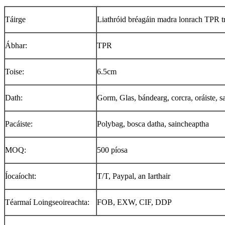
Táirge
Liathróid bréagáin madra lonrach TPR t
Ábhar:
TPR
Toise:
6.5cm
Dath:
Gorm, Glas, bándearg, corcra, oráiste, s
Pacáiste:
Polybag, bosca datha, saincheaptha
MOQ:
500 píosa
Íocaíocht:
T/T, Paypal, an Iarthair
Téarmaí Loingseoireachta:
FOB, EXW, CIF, DDP