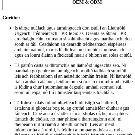
OEM & ODM
Gnéithe:
Is táirge nuálach agus tarraingteach don tsúil í an Liathróid
Uigeach Trédhearcach TPR le Solas. Déanta as ábhar TPR
ardchaighdeáin, cuireann sí solúbthacht agus marthanacht den
scoth ar fáil. Ceadaíonn an dearadh trédhearcach eispéireas
amhairc uathúil, mar is féidir leat an struchtúr inmheánach
agus an lonrú álainn a fheiceáil nuair a bhíonn an solas ar siúl.
Tá patrún casta ar dhromchla an liathróid uigeachta seo. Ní
hamháin go gcuireann an uigeacht mothú tadhlach suimiúil
leis ach feabhsaíonn sí an aeistéitic iomlán freisin. Ní liathróid
rialta amháin atá ann; feidhmíonn sí freisin mar mhír mhaisithe
is féidir a chur i suíomhanna éagsúla, amhail seomraí suí,
seomraí leapa, nó fiú i limistéir taispeántais tráchtála.
Tá foinse solais fuinnimh-éifeachtúil istigh sa liathróid,
astaíonn sí gliondar bog te, ag cruthú atmaisféar cluthar agus
fáilteach. Cibé acu a úsáidtear í mar sholas oíche, mar phíosa
lárnach do chóisir, nó mar phíosa a tharraingíonn aird, ní
theipeann uirthi riamh a bheith iontach. Leis an méid
iniompartha atá uirthi, is féidir í a iompar go héasca, rud a